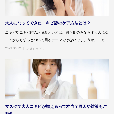
大人になってできたニキビ跡のケア方法とは？
ニキビやニキビ跡のお悩みといえば、思春期のみならず大人にな
ってからもずっとついて回るテーマではないでしょうか。ニキビ
ができてしまうだけでも
2023.06.12
皮膚トラブル
マスクで大人ニキビが増えるって本当？原因や対策もご
紹介