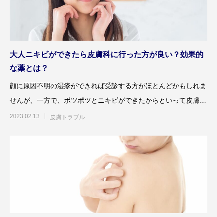
大人ニキビができたら皮膚科に行った方が良い？効果的
な薬とは？
顔に原因不明の湿疹ができれば受診する方がほとんどかもしれま
せんが、一方で、ポツポツとニキビができたからといって皮膚科
に行く方はあまりいらっし
2023.02.13
皮膚トラブル