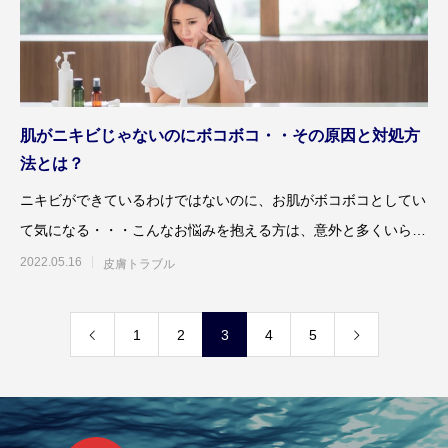
肌がニキビじゃないのにボコボコ・・その原因と対処方
法とは？
ニキビができているわけではないのに、お肌がボコボコとしてい
て気になる・・・こんなお悩みを抱える方は、意外と多くいらっ
しゃるようです。凹凸
2022.05.16
皮膚トラブル
1
2
3
4
5