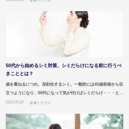
皮膚トラブル
50代から始めるシミ対策、シミだらけになる前に行うべ
きこととは？
歳を重ねるにつれ、深刻化するシミ。一般的には40歳前後から目
立つようになり、50代になって気が付けばシミだらけ・・・とい
うことも。50代
2022.05.23
皮膚トラブル