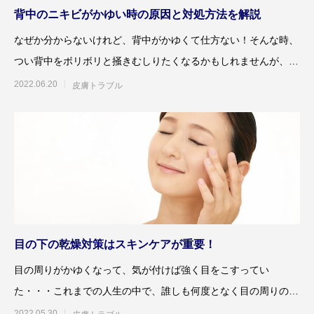
背中のニキビがかゆい時の原因と対処方法を解説
なぜか分からないけれど、背中がかゆくて仕方ない！そんな時、
つい背中をボリボリと掻きむしりたくなるかもしれませんが、そ
れでは症状が悪化するば
2022.06.20
皮膚トラブル
目の下の乾燥対策はスキンケアが重要！
目の周りがかゆくなって、気が付けば強く目をこすってい
た・・・これまでの人生の中で、誰しも何度となく目の周りのか
ゆみを経験されているものと思
2022.05.30