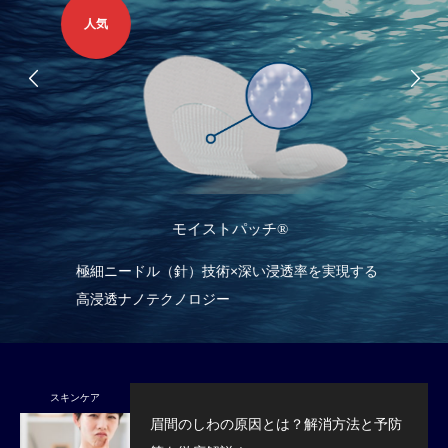
人気
モイストパッチ®
郭ま
極細ニードル（針）技術×深い浸透率を実現する
肌
高浸透ナノテクノロジー
る
スキンケア
眉間のしわの原因とは？解消方法と予防