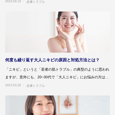
元やあごにできた大人ニ
2023.04.10
皮膚トラブル
何度も繰り返す大人ニキビの原因と対処方法とは？
「ニキビ」というと「若者の肌トラブル」の典型のように思われ
ますが、意外にも、20~30代で「大人ニキビ」にお悩みの方は多
くいらっしゃるようで
2023.03.20
皮膚トラブル