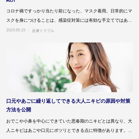
コロナ禍ですっかり当たり前になった、マスク着用。日常的にマ
スクを身につけることは、感染症対策には有効な手立てではあり
ますが、かたや美容の観
2023.05.15
皮膚トラブル
口元やあごに繰り返してできる大人ニキビの原因や対策
方法を公開
おでこや小鼻を中心にできていた思春期のニキビとは異なり、大
人ニキビはあごや口元にポツリとできる点に特徴があります。口