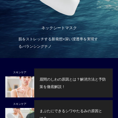
ネックシートマスク
産
肌をストレッチする新発想×深い浸透率を実現す
濃
るバランシングナノ
ま
スキンケア
眉間のしわの原因とは？解消方法と予防
策を徹底解説！
スキンケア
まぶたにできるシワやたるみの原因と