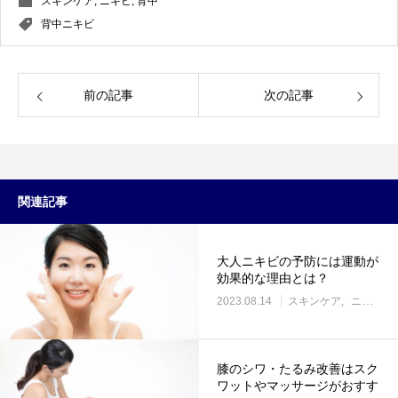
スキンケア
,
ニキビ
,
背中
背中ニキビ
前の記事
次の記事
関連記事
大人ニキビの予防には運動が
効果的な理由とは？
2023.08.14
スキンケア
ニキビ
膝のシワ・たるみ改善はスク
ワットやマッサージがおすす