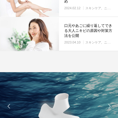
め
2024.02.12
スキンケア
ニキビ
口元やあごに繰り返してでき
る大人ニキビの原因や対策方
法を公開
2023.04.10
スキンケア
ニキビ
オス