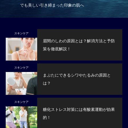
でも美しい引き締まった印象の肌へ
る
スキンケア
眉間のしわの原因とは？解消方法と予防
策を徹底解説！
スキンケア
まぶたにできるシワやたるみの原因と
は？
スキンケア
糖化ストレス対策には有酸素運動が効果
的！