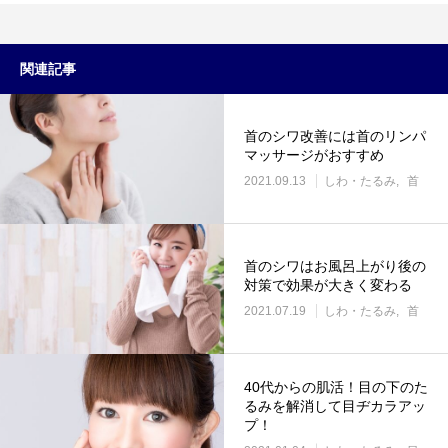
関連記事
首のシワ改善には首のリンパ
マッサージがおすすめ
2021.09.13
しわ・たるみ
首
首のシワはお風呂上がり後の
対策で効果が大きく変わる
2021.07.19
しわ・たるみ
首
40代からの肌活！目の下のた
るみを解消して目ヂカラアッ
プ！