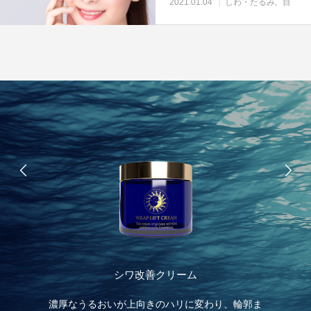
2021.01.04
しわ・たるみ
目
シワ改善クリーム
する
濃厚なうるおいが上向きのハリに変わり、輪郭ま
肌