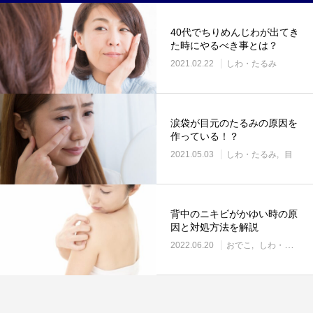
40代でちりめんじわが出てき
た時にやるべき事とは？
2021.02.22
しわ・たるみ
涙袋が目元のたるみの原因を
作っている！？
2021.05.03
しわ・たるみ
目
背中のニキビがかゆい時の原
因と対処方法を解説
2022.06.20
おでこ
しわ・たるみ