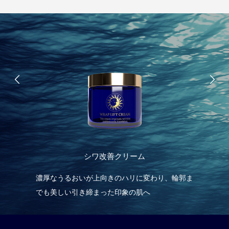
オス
シワ改善クリーム
現す
濃厚なうるおいが上向きのハリに変わり、輪郭ま
濃
でも美しい引き締まった印象の肌へ
ま