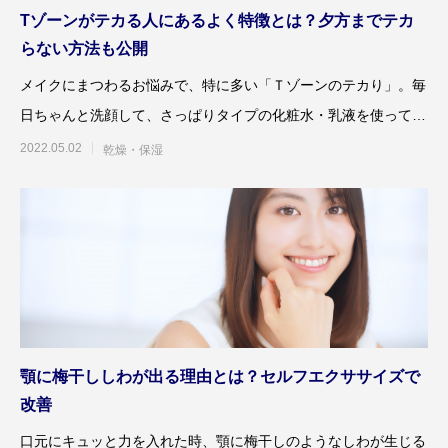
Tゾーンがテカる人にあるよく特徴とは？夕方までテカ
らない方法も公開
メイクにまつわるお悩みで、特に多い「Ｔゾーンのテカり」。毎
日ちゃんと洗顔して、さっぱりタイプの化粧水・乳液を使ってい
るのに、なぜか午後にな
2022.05.02
乾燥・保湿
顎に梅干ししわが出る理由とは？セルフエクササイズで
改善
口元にキュッと力を入れた時、顎に梅干しのようなしわが生じる