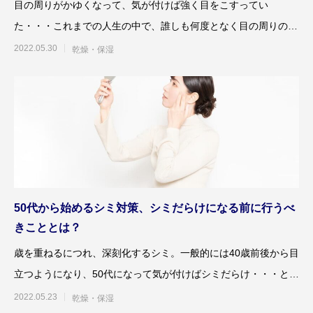
目の周りがかゆくなって、気が付けば強く目をこすってい
た・・・これまでの人生の中で、誰しも何度となく目の周りのか
ゆみを経験されているものと思
2022.05.30
乾燥・保湿
50代から始めるシミ対策、シミだらけになる前に行うべ
きこととは？
歳を重ねるにつれ、深刻化するシミ。一般的には40歳前後から目
立つようになり、50代になって気が付けばシミだらけ・・・とい
うことも。50代
2022.05.23
乾燥・保湿