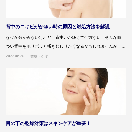
背中のニキビがかゆい時の原因と対処方法を解説
なぜか分からないけれど、背中がかゆくて仕方ない！そんな時、
つい背中をボリボリと掻きむしりたくなるかもしれませんが、そ
れでは症状が悪化するば
2022.06.20
乾燥・保湿
目の下の乾燥対策はスキンケアが重要！