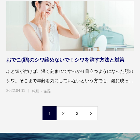
おでこ(額)のシワ諦めないで！シワを消す方法と対策
ふと気が付けば、深く刻まれてすっかり目立つようになった額の
シワ。そこまで年齢を気にしていないという方でも、鏡に映った
額のシワに愕然とする瞬
2022.04.11
乾燥・保湿
1
2
3