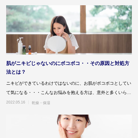
肌がニキビじゃないのにボコボコ・・その原因と対処方
法とは？
ニキビができているわけではないのに、お肌がボコボコとしてい
て気になる・・・こんなお悩みを抱える方は、意外と多くいらっ
しゃるようです。凹凸
2022.05.16
乾燥・保湿