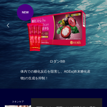
NEW
オス
ロダンBB
する
体内での糖化反応を阻害し、AGEs(終末糖化産
濃
物)の生成を抑制！
ま
スキンケア