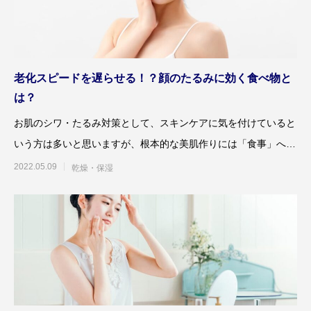
老化スピードを遅らせる！？顔のたるみに効く食べ物と
は？
お肌のシワ・たるみ対策として、スキンケアに気を付けていると
いう方は多いと思いますが、根本的な美肌作りには「食事」への
気配りを欠かすことはでき
2022.05.09
乾燥・保湿