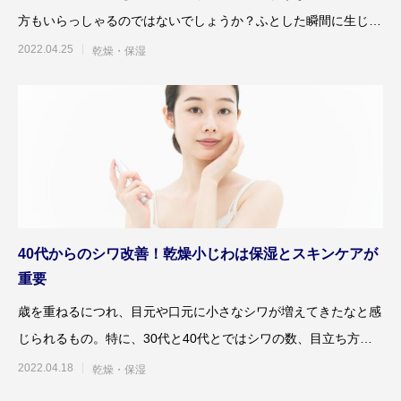
方もいらっしゃるのではないでしょうか？ふとした瞬間に生じる
顎のしわしわは、まさに
2022.04.25
乾燥・保湿
40代からのシワ改善！乾燥小じわは保湿とスキンケアが
重要
歳を重ねるにつれ、目元や口元に小さなシワが増えてきたなと感
じられるもの。特に、30代と40代とではシワの数、目立ち方が
ずいぶん違ってくるた
2022.04.18
乾燥・保湿